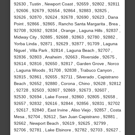
92630 , Tustin , Newport Coast , 92659 , 92802 , 92811
, 92606 , 92679 , 92654 , 92864 , 92883 , 92825 ,
92626 , 92870 , 92624 , 92678 , 92690 , 92623 , Dana
Point , 92866 , 92865 , Rancho Santa Margarita , Brea ,
92708 , 92692 , 92834 , Orange , Laguna Hills , 92837 ,
Midway City , 92885 , 92688 , 92863 , 92780 , 92882 ,
Yorba Linda , 92871 , 92629 , 92877 , 91709 , Laguna
Niguel , Villa Park , 92814 , Laguna Beach , 92707 ,
92836 , 92803 , Anaheim , 92663 , Riverside , 92675 ,
92614 , 92816 , 92650 , 92817 , Garden Grove , Norco
, Laguna Woods , 91708 , 92838 , Trabuco Canyon ,
92815 , 92861 , 92655 , 92711 , Silverado , Capistrano
Beach , 92652 , 92880 , Corona , Chino , 92628 , 92812
, 92728 , 92503 , 92807 , 92869 , 92673 , 92607 ,
92530 , 92694 , Lake Forest , 92860 , 92805 , 92658 ,
92657 , 92832 , 92616 , 92844 , 92856 , 92831 , 92702
, 92617 , 92840 , East Irvine , Aliso Viejo , 92857 , Costa
Mesa , 92704 , 92612 , San Juan Capistrano , 92881 ,
92662 , Newport Beach , 92619 , 92625 , 92799 ,
92706 , 92781 , Lake Elsinore , 92782 , 92703 , 92627 ,